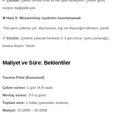
✅
Çözüm:
Çekim öncesi brief’te her şeyi netleştirin. Çekim günü
sürpriz değişiklik yok.
❌
Hata 5: Müşteri/ekip üyelerini hazırlamamak
“Gel yarın çekime çık” diyorsunuz, kişi ne diyeceğini bilmiyor, panik.
✅
Çözüm:
Çekime çıkacak herkese 2-3 gün önce “şunu soracağız,
kısaca düşün” deyin.
Maliyet ve Süre: Beklentiler
Tanıtım Filmi (Kurumsal)
Çekim süresi:
1 gün (4-8 saat)
Montaj süresi:
3-5 iş günü
Toplam süre:
1 hafta (çekimden teslime)
Maliyet:
15.000₺ – 45.000₺