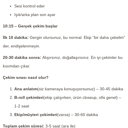
Sesi kontrol eder
Işık/arka plan son ayar
10:15 – Gerçek çekim başlar
İlk 10 dakika:
Gergin olursunuz, bu normal. Ekip “bir daha çekelim”
der, endişelenmeyin.
20-30 dakika sonra:
Alışırsınız, doğallaşırsınız. En iyi çekimler bu
kısımdan çıkar.
Çekim sırası nasıl olur?
Ana anlatım
(siz kameraya konuşuyorsunuz) – 30-45 dakika
B-roll çekimleri
(ekip çalışırken, ürün closeup, ofis genel) –
1-2 saat
Ekip/müşteri çekimleri
(varsa) – 30-60 dakika
Toplam çekim süresi:
3-5 saat (ara ile)