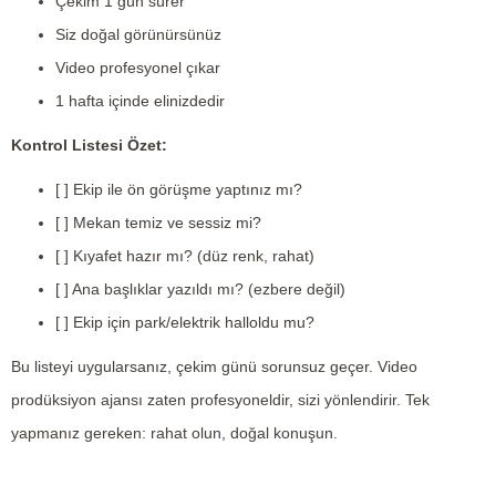
Çekim 1 gün sürer
Siz doğal görünürsünüz
Video profesyonel çıkar
1 hafta içinde elinizdedir
Kontrol Listesi Özet:
[ ] Ekip ile ön görüşme yaptınız mı?
[ ] Mekan temiz ve sessiz mi?
[ ] Kıyafet hazır mı? (düz renk, rahat)
[ ] Ana başlıklar yazıldı mı? (ezbere değil)
[ ] Ekip için park/elektrik halloldu mu?
Bu listeyi uygularsanız, çekim günü sorunsuz geçer. Video
prodüksiyon ajansı zaten profesyoneldir, sizi yönlendirir. Tek
yapmanız gereken: rahat olun, doğal konuşun.