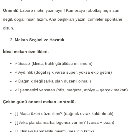
Önemli:
Ezbere metin yazmayın! Kameraya robotlaşmış insan
değil, doğal insan lazım. Ana başlıkları yazın, cümleler spontane
olsun.
Mekan Seçimi ve Hazırlık
İdeal mekan özellikleri:
✓Sessiz (klima, trafik gürültüsü minimum)
✓Aydınlık (doğal ışık varsa süper, yoksa ekip getirir)
✓Dağınık değil (arka plan düzenli olmalı)
✓İşletmenizi yansıtan (ofis, mağaza, atölye – gerçek mekan)
Çekim günü öncesi mekan kontrolü:
[ ] Masa üzeri düzenli mi? (dağınık evrak kaldırılmalı)
[ ] Arka planda marka logonuz var mı? (varsa + puan)
[ ] Klimayı kapatabilir miyiz? (ses için kritik)