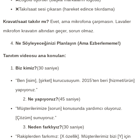
❌Takı/saat sesi çıkaran (hareket edince tıkırdama)
Kravat/saat takılır mı?
Evet, ama mikrofona çarpmasın. Lavalier
mikrofon kravatın altından geçer, sorun olmaz.
Ne Söyleyeceğinizi Planlayın (Ama Ezberlememe!)
Tanıtım videosu ana konuları:
Biz kimiz?
(30 saniye)
“Ben [isim], [şirket] kurucusuyum. 2015’ten beri [hizmet/ürün]
yapıyoruz.”
Ne yapıyoruz?
(45 saniye)
“Müşterilerimize [sorun] konusunda yardımcı oluyoruz.
[Çözüm] sunuyoruz.”
Neden farklıyız?
(30 saniye)
“Rakiplerden farkımız: [X özellik]. Müşterilerimiz bizi [Y] için