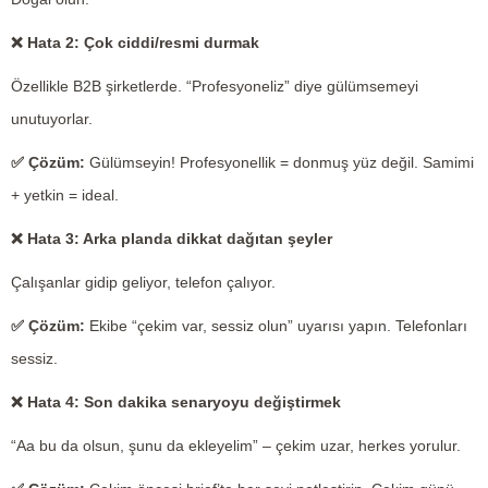
❌
Hata 2: Çok ciddi/resmi durmak
Özellikle B2B şirketlerde. “Profesyoneliz” diye gülümsemeyi
unutuyorlar.
✅
Çözüm:
Gülümseyin! Profesyonellik = donmuş yüz değil. Samimi
+ yetkin = ideal.
❌
Hata 3: Arka planda dikkat dağıtan şeyler
Çalışanlar gidip geliyor, telefon çalıyor.
✅
Çözüm:
Ekibe “çekim var, sessiz olun” uyarısı yapın. Telefonları
sessiz.
❌
Hata 4: Son dakika senaryoyu değiştirmek
“Aa bu da olsun, şunu da ekleyelim” – çekim uzar, herkes yorulur.