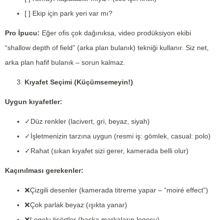
[ ] Ekip için park yeri var mı?
Pro İpucu:
Eğer ofis çok dağınıksa, video prodüksiyon ekibi
“shallow depth of field” (arka plan bulanık) tekniği kullanır. Siz net,
arka plan hafif bulanık – sorun kalmaz.
Kıyafet Seçimi (Küçümsemeyin!)
Uygun kıyafetler:
✓Düz renkler (lacivert, gri, beyaz, siyah)
✓İşletmenizin tarzına uygun (resmi iş: gömlek, casual: polo)
✓Rahat (sıkan kıyafet sizi gerer, kamerada belli olur)
Kaçınılması gerekenler:
❌Çizgili desenler (kamerada titreme yapar – “moiré effect”)
❌Çok parlak beyaz (ışıkta yanar)
❌Logolu tişörtler (başka markaların logosu)