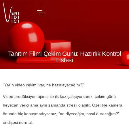
Tanıtım Filmi Çekim Günü: Hazırlık Kontrol
Listesi
“Yarın video çekimi var, ne hazırlayacağım?”
Video prodüksiyon ajansı ile ilk kez çalışıyorsanız, çekim günü
heyecan verici ama aynı zamanda stresli olabilir. Özellikle kamera
önünde hiç konuşmadıysanız, “ne diyeceğim, nasıl duracağım?”
endişesi normal.